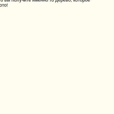
о вы получите именно то дерево, которое
ото!