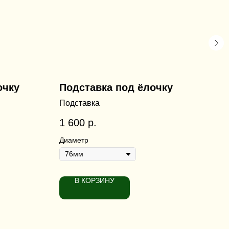
очку
Подставка под ёлочку
Ме
ёл
Подставка
Меш
1 600
р.
55
Диаметр
Раз
В КОРЗИНУ