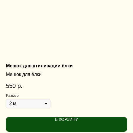
Мешок для утилизации ёлки
По
Мешок для ёлки
По
550
р.
2 
Размер
Ди
В КОРЗИНУ