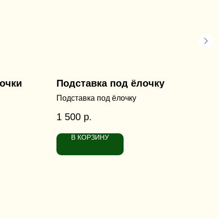
очки
Подставка под ёлочку
По
Подставка под ёлочку
Под
1 500
р.
2 1
Диа
В КОРЗИНУ