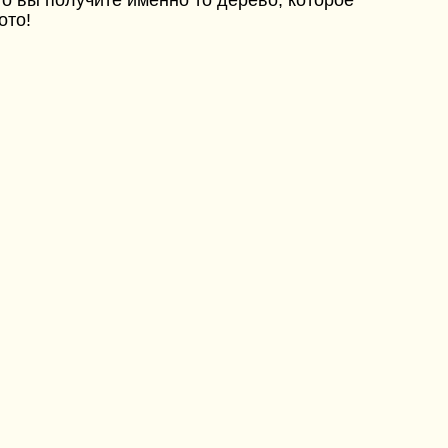
о вы получите именно то дерево, которое
ото!