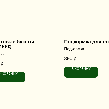
товые букеты
Подкормка для ёл
пник)
Подкормка
ик
390
р.
р.
В КОРЗИНУ
В КОРЗИНУ