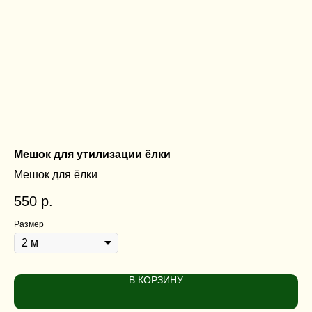
Мешок для утилизации ёлки
По
Мешок для ёлки
По
550
р.
5 
Размер
В КОРЗИНУ