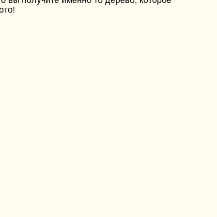
о вы получите именно то дерево, которое
ото!