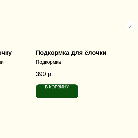
очку
Подкормка для ёлочки
Ко
ни"
Подкормка
Кор
390
р.
6 5
В КОРЗИНУ